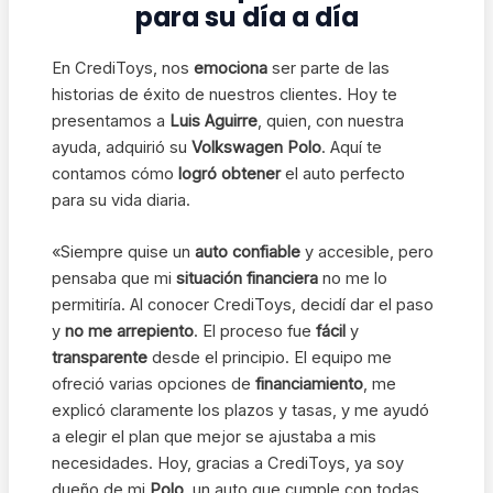
para su día a día
En CrediToys, nos
emociona
ser parte de las
historias de éxito de nuestros clientes. Hoy te
presentamos a
Luis Aguirre
, quien, con nuestra
ayuda, adquirió su
Volkswagen Polo
. Aquí te
contamos cómo
logró obtener
el auto perfecto
para su vida diaria.
«Siempre quise un
auto confiable
y accesible, pero
pensaba que mi
situación financiera
no me lo
permitiría. Al conocer CrediToys, decidí dar el paso
y
no me arrepiento
. El proceso fue
fácil
y
transparente
desde el principio. El equipo me
ofreció varias opciones de
financiamiento
, me
explicó claramente los plazos y tasas, y me ayudó
a elegir el plan que mejor se ajustaba a mis
necesidades. Hoy, gracias a CrediToys, ya soy
dueño de mi
Polo
, un auto que cumple con todas