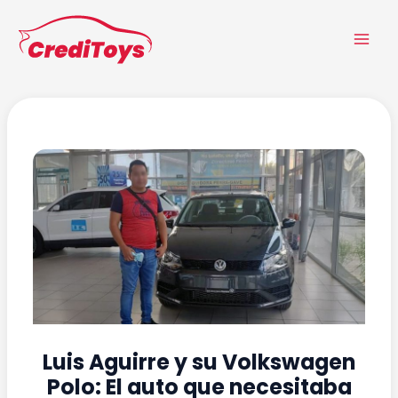
Ir
Navegación
MA
al
de
ME
contenido
entradas
Luis Aguirre y su Volkswagen
Polo: El auto que necesitaba