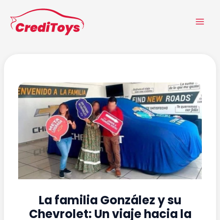
Ir
Navegación
MA
al
de
ME
contenido
entradas
La familia González y su
Chevrolet: Un viaje hacia la